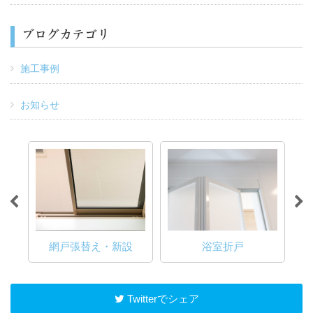
ブログカテゴリ
施工事例
お知らせ
替え
網戸張替え・新設
浴室折戸
Twitterでシェア