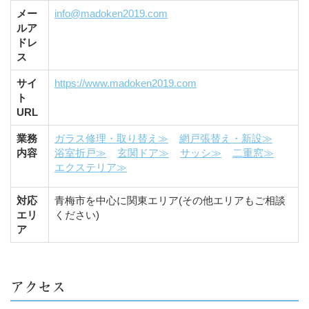
メー
info@madoken2019.com
ルア
ドレ
ス
サイ
https://www.madoken2019.com
ト
URL
業務
ガラス修理・取り替え≫
網戸張替え・新設≫
内容
浴室折戸≫
玄関ドア≫
サッシ≫
二重窓≫
エクステリア≫
対応
青梅市を中心に関東エリア(その他エリアもご相談
エリ
ください)
ア
アクセス